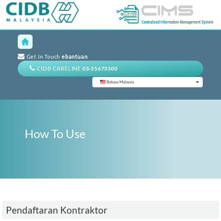
Get In Touch
ebantuan
CIDB CARELINE
03-55673300
Bahasa Malaysia
How To Use