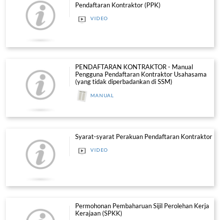
VIDEO
MANUAL
PENDAFTARAN KONTRAKTOR - P
Perubahan Butir (Kemaskini Maklum
HTTPS://YOUTU.BE/_ZDJVPM
VIDEO
MANUAL
Permohonan Pembaharuan Peraku
Pendaftaran Kontraktor (PPK)
VIDEO