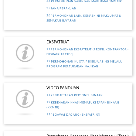
Kaedah II (Temuduga)
MANUAL
Permohonan Mata CCD (PLCCD)
MANUAL
Permohonan Kursus Pengurusan Ko
Sijil Kecekapan Pengurusan (SKP)
PROCESS
MANUAL