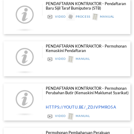
PENDAFTARAN KONTRAKTOR - Pe
Baru Sijil Perolehan Kerja Kerajaan
VIDEO
PROCESS
MAN
PENDAFTARAN KONTRAKTOR - Pe
Baru Sijil Taraf Bumiputera (STB)
VIDEO
PROCESS
MAN
PENDAFTARAN KONTRAKTOR - P
Kemaskini Pendaftaran