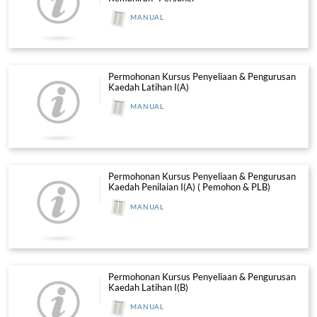
Bertauliah SICW CIDB (PLSICW)
MANUAL
Manual Pentauliahan PLB SKP
MANUAL
Latihan & Akreditasi